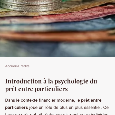
Accueil
›
Credits
CREDITS
Introduction à la psychologie du
La psychologie du prêt entre
prêt entre particuliers
particuliers : pourquoi prête-
t-on de l'argent
Dans le contexte financier moderne, le
prêt entre
particuliers
joue un rôle de plus en plus essentiel. Ce
Nathan
•
10 mars 2025
•
5 min de lecture
type de prêt définit l’échange d’argent entre individus