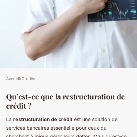
Accueil
›
Credits
CREDITS
Qu’est-ce que la restructuration de
La restructuration de crédit :
crédit ?
un service proposé par les
banques
La
restructuration de crédit
est une solution de
services bancaires essentielle pour ceux qui
Nathan
•
8 février 2025
•
7 min de lecture
cherchent à mieux gérer leurs dettes. Mais qu’est-ce