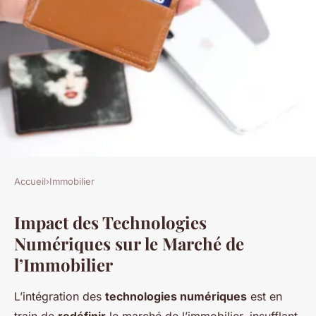
Accueil
›
Immobilier
IMMOBILIER
Impact des Technologies
L'Innovation Numérique dans
Numériques sur le Marché de
le Marché de l'Immobilier Bâti
l’Immobilier
: Vers une Révolution Digitale
L’intégration des
technologies numériques
est en
Nathan
•
13 mars 2025
•
5 min de lecture