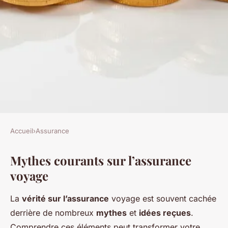
Accueil
›
Assurance
ASSURANCE
Mythes courants sur l’assurance
Démystification des Mythes :
voyage
Découvrez la Vérité sur
l'Assurance Voyage
La
vérité sur l’assurance
voyage est souvent cachée
derrière de nombreux
mythes
et
idées reçues
.
Nathan
•
3 mars 2025
•
6 min de lecture
Comprendre ces éléments peut transformer votre