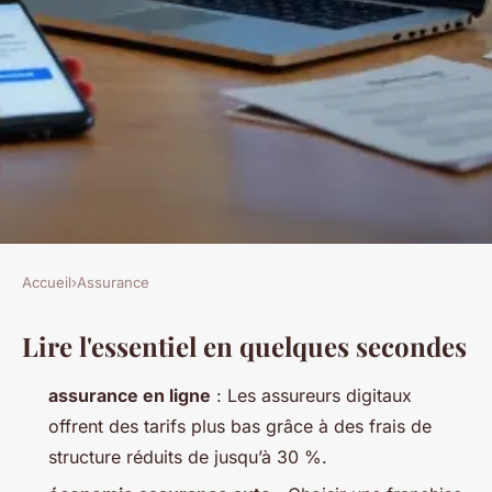
Accueil
›
Assurance
ASSURANCE
Lire l'essentiel en quelques secondes
Top astuces pour réduire le
coût de votre assurance auto
assurance en ligne
: Les assureurs digitaux
en ligne
offrent des tarifs plus bas grâce à des frais de
structure réduits de jusqu’à 30 %.
Nora
•
14/04/2026 20:04
•
9 min de lecture