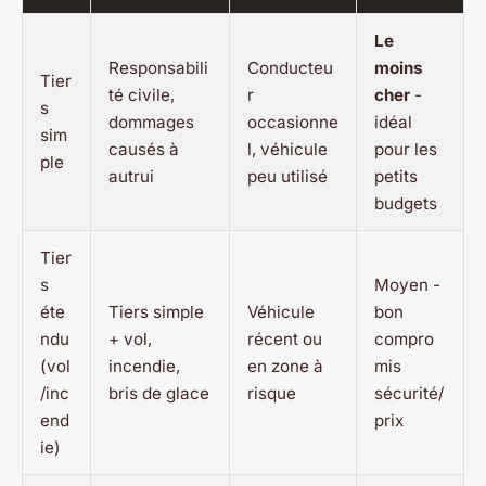
Le
Responsabili
Conducteu
moins
Tier
té civile,
r
cher
-
s
dommages
occasionne
idéal
sim
causés à
l, véhicule
pour les
ple
autrui
peu utilisé
petits
budgets
Tier
s
Moyen -
éte
Tiers simple
Véhicule
bon
ndu
+ vol,
récent ou
compro
(vol
incendie,
en zone à
mis
/inc
bris de glace
risque
sécurité/
end
prix
ie)