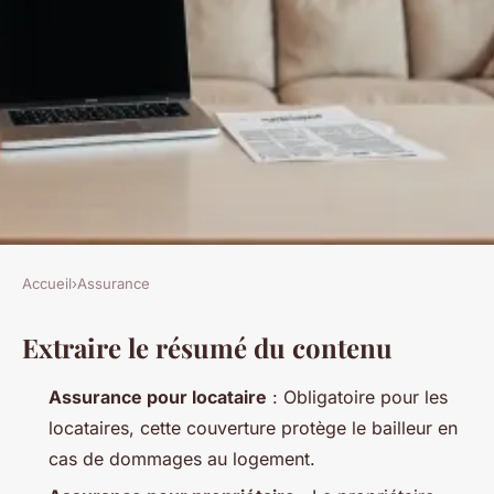
Accueil
›
Assurance
ASSURANCE
Extraire le résumé du contenu
10 conseils pour choisir
l'assurance habitation idéale
Assurance pour locataire
: Obligatoire pour les
locataires, cette couverture protège le bailleur en
Nora
•
26/05/2026 12:10
•
8 min de lecture
cas de dommages au logement.